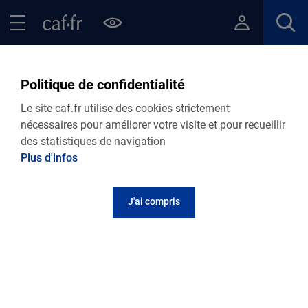
Contenu principal
Pied de page
Menu Principal - Espaces
Fermer le menu principal
Retour Actualités départementales
Politique de confidentialité
VIE PERSONNELLE
Le site caf.fr utilise des cookies strictement
nécessaires pour améliorer votre visite et pour recueillir
26.06.2023
Actualité départementale
des statistiques de navigation
Sensibilisation à la fraude
Plus d'infos
J'ai compris