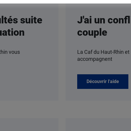
ultés suite
J'ai un conf
uation
couple
Rhin vous
La Caf du Haut-Rhin et 
accompagnent
Découvrir l'aide