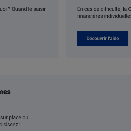
uoi ? Quand le saisir
En cas de difficulté, l
financières individuel
Découvrir l'aide
mes
 sur place ou
oisissez !