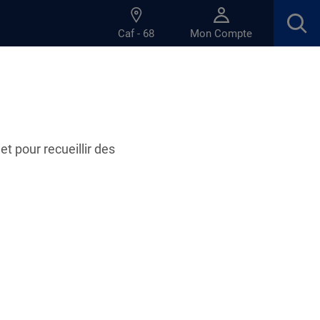
Caf - 68
Mon Compte
et pour recueillir des
s du Haut-Rhin