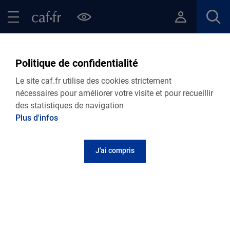
Contenu principal
Pied de page
Menu Principal - Espaces
Fermer le menu principal
Retour Points d’accueil de votre Caf
Politique de confidentialité
Point Relais Marguerittes
Le site caf.fr utilise des cookies strictement
nécessaires pour améliorer votre visite et pour recueillir
des statistiques de navigation
Plus d'infos
Adresse et contact
J'ai compris
Centre Social l'Escal 7 Ter rue des Cévennes
30320
Marguerittes
Informations pratiques
Lundi : 8h à 12h et 14h à 18h