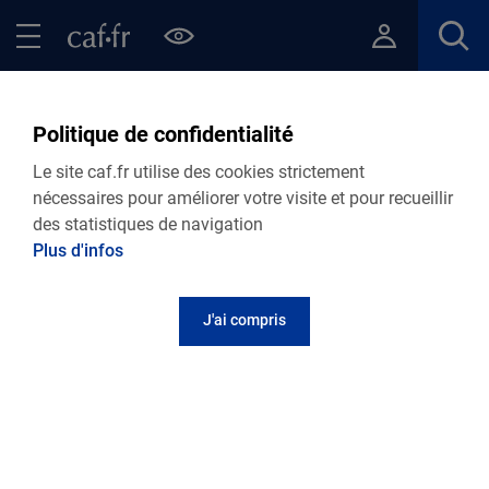
Contenu principal
Pied de page
Menu Principal - Espaces
Fermer le menu principal
Retour Actualités départementales
Politique de confidentialité
Le site caf.fr utilise des cookies strictement
nécessaires pour améliorer votre visite et pour recueillir
07.04.2021
Actualité départementale
des statistiques de navigation
2ème newsletter sur notre Etude Qualité de
Plus d'infos
l'accueil des assitant.es maternel.les
J'ai compris
Retrouvez notre 2ème newsletter sur notre étude qualité
d'accueil des assistant.es maternel.les
ici
.
Vous pouvez nous