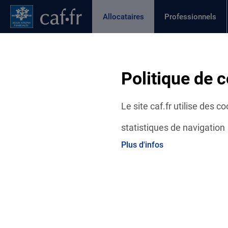
Contenu principal
Pied de page
Menu Principal - Espaces
Allocataires
Professionnels
Page active
Actualités
Aides et démarches
Ma C
Fil d'Ariane
Politique de c
Accueil Allocataires
Ma Caf
Actualités départementales
Le site caf.fr utilise des 
statistiques de navigation
Plus d'infos