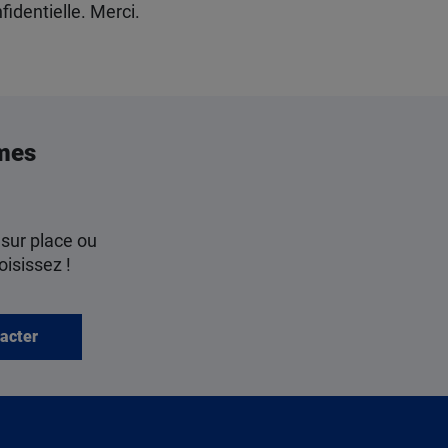
identielle. Merci.
mes
 sur place ou
oisissez !
acter