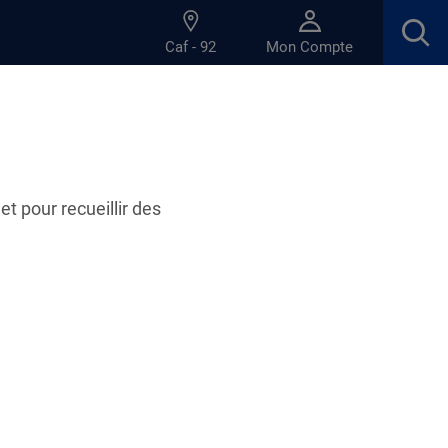
Caf - 92
Mon Compte
et pour recueillir des
04.06.2025
iorité pour la Caf