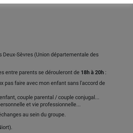
des Deux-Sèvres (Union départementale des
es entre parents se dérouleront de
18h à 20h
:
eux pas faire avec mon enfant sans l'accord de
enfant, couple parental / couple conjugal...
personnelle et vie professionnelle...
 échanges au sein du groupe.
iort).