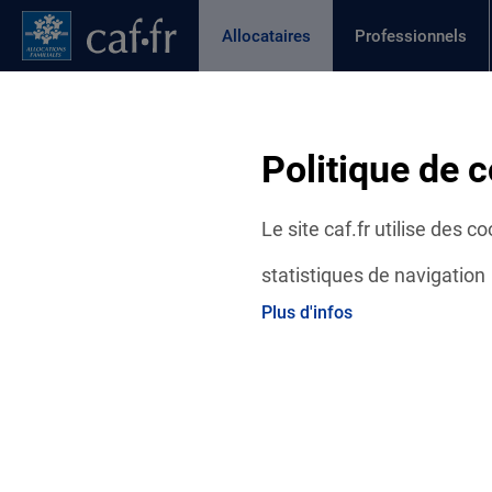
Contenu principal
Pied de page
Menu Principal - Espaces
Allocataires
Professionnels
Page active
Actualités
Aides et démarches
Ma C
Fil d'Ariane
Politique de c
Accueil Allocataires
Ma Caf
Actualités départementales
Le site caf.fr utilise des 
statistiques de navigation
Plus d'infos