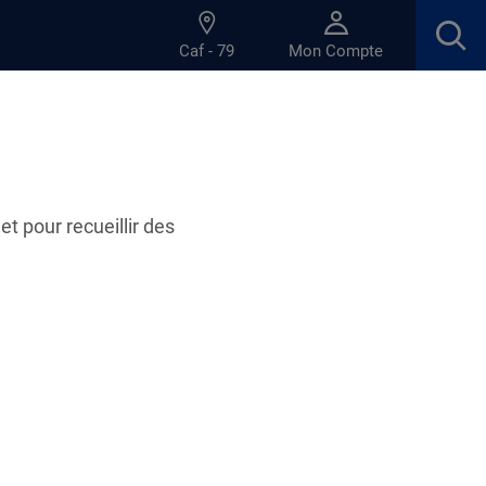
Caf - 79
Mon Compte
et pour recueillir des
04.11.2024
 séparés