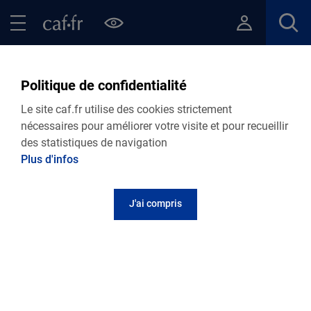
Contenu principal
Pied de page
Menu Principal - Espaces
Fermer le menu principal
Retour Actualités départementales
Politique de confidentialité
VIE PERSONNELLE
Le site caf.fr utilise des cookies strictement
nécessaires pour améliorer votre visite et pour recueillir
19.05.2025
Actualité départementale
des statistiques de navigation
L'accueil des parents dans leurs singularités
Plus d'infos
J'ai compris