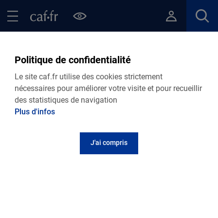
Contenu principal
Pied de page
Menu Principal - Espaces
Fermer le menu principal
Retour Actualités départementales
Politique de confidentialité
Le site caf.fr utilise des cookies strictement
nécessaires pour améliorer votre visite et pour recueillir
29.08.2025
Actualité départementale
des statistiques de navigation
Bailleurs : besoin d’aide pour déclarer les
Plus d'infos
loyers de vos locataires ?
J'ai compris
La Caf des Côtes d’Armor organise deux
permanences
exceptionnelles
pour accompagner les bailleurs dans
leurs démarches en ligne.