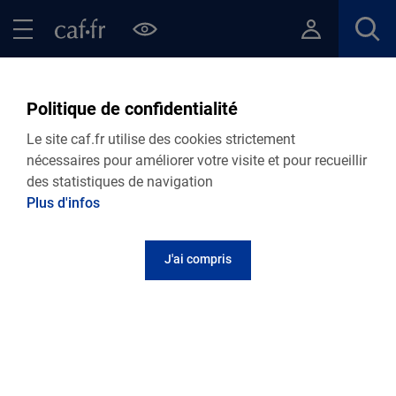
Contenu principal
Pied de page
Menu Principal - Espaces
Fermer le menu principal
Retour Vie personnelle
Politique de confidentialité
VIE PERSONNELLE
Le site caf.fr utilise des cookies strictement
Caf de Vaucluse
nécessaires pour améliorer votre visite et pour recueillir
des statistiques de navigation
Les prêts et aides à la famille
Plus d'infos
J'ai compris
Les aides et les prêts
Votre situation matérielle est rendue difficile par un