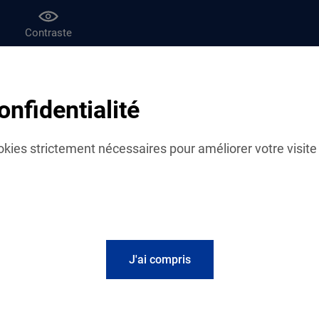
Contraste
af
Le magazine Vies de famille
onfidentialité
cières
cookies strictement nécessaires pour améliorer votre visite 
J'ai compris