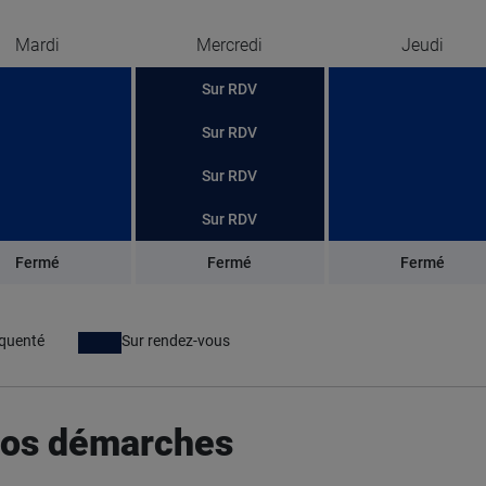
Mardi
Mercredi
Jeudi
Sur RDV
Sur RDV
Sur RDV
Sur RDV
Fermé
Fermé
Fermé
équenté
Sur rendez-vous
 vos démarches