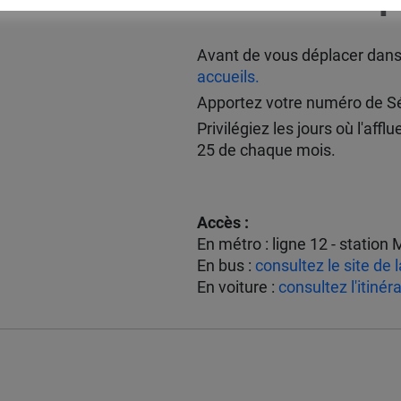
Avant de vous déplacer dans 
accueils.
Apportez votre numéro de Séc
Privilégiez les jours où l'a
25 de chaque mois.
Accès :
En métro : ligne 12 - station
En bus :
consultez le site de 
En voiture :
consultez l'itinéra