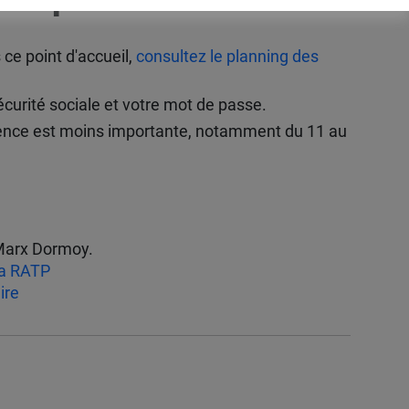
ce point d'accueil,
consultez le planning des
urité sociale et votre mot de passe.
ffluence est moins importante, notamment du 11 au
 Marx Dormoy.
la RATP
ire