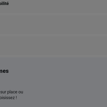
ilité
mes
 sur place ou
oisissez !