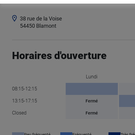
38 rue de la Voise
54450
Blamont
Horaires d'ouverture
Lundi
08:15-12:15
13:15-17:15
Fermé
Closed
Fermé
Peu fréquenté
Fréquenté
Très fr