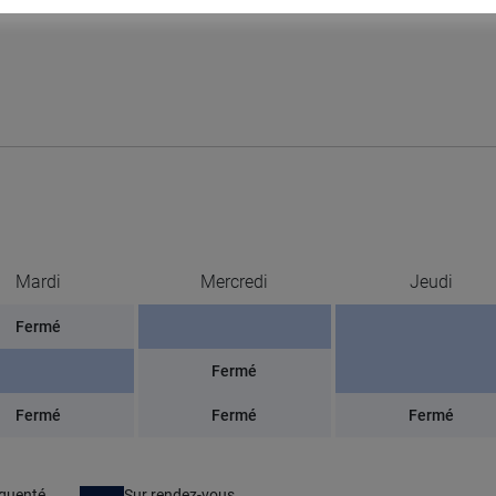
Mardi
Mercredi
Jeudi
Fermé
Fermé
Fermé
Fermé
Fermé
équenté
Sur rendez-vous