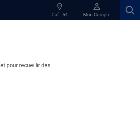
Caf - 54
Mon Compte
 Vezouze
et pour recueillir des