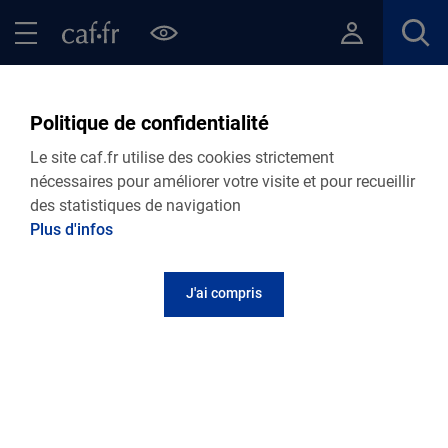
Contenu principal
Pied de page
Menu Principal - Espaces
Fermer le menu principal
Retour Ma Caf
Politique de confidentialité
Retrouvez toutes nos actualités
Le site caf.fr utilise des cookies strictement
départementales
nécessaires pour améliorer votre visite et pour recueillir
des statistiques de navigation
Plus d'infos
Personnalisez votre actualité
J'ai compris
Retrouvez toutes nos actualités
20.07.2026
Actualité départementale
Votre vie évolue ? Votre déclaration à la Caf
aussi !