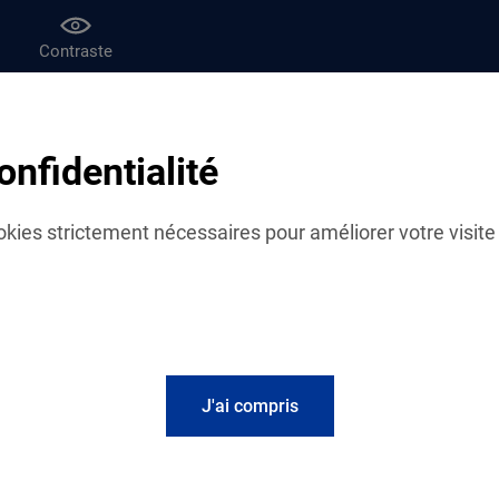
Contraste
af
Le magazine Vies de famille
onfidentialité
 : vos actus
cookies strictement nécessaires pour améliorer votre visite 
Fil d'actualités
Étudiants : la Caf 
J'ai compris
Du 19 août au 14 octo
proposé à l’accueil de
de la Caf seront mobil