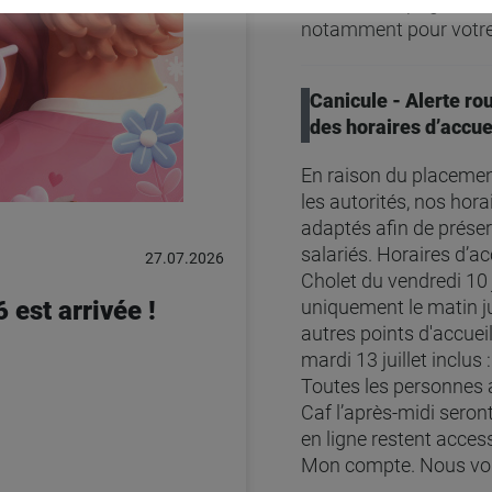
vous accompagner dan
notamment pour votre
Canicule - Alerte ro
des horaires d’accue
En raison du placemen
les autorités, nos hor
adaptés afin de préser
salariés. Horaires d’ac
27.07.2026
Cholet du vendredi 10 j
 est arrivée !
uniquement le matin j
autres points d'accuei
mardi 13 juillet inclu
Toutes les personnes
Caf l’après-midi seron
en ligne restent acce
Mon compte. Nous vou