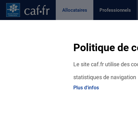
Contenu principal
Pied de page
Menu Principal - Espaces
Allocataires
Professionnels
Page active
Actualités
Aides et démarches
Ma C
Fil d'Ariane
Politique de c
Accueil Allocataires
Ma Caf
Caf de Maine-et-Loire
Le site caf.fr utilise des 
statistiques de navigation
Plus d'infos