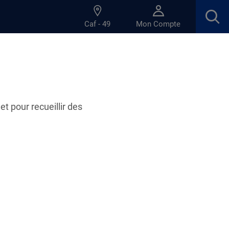
Caf - 49
Mon Compte
et pour recueillir des
vous accompagne dans vos démarches
bre 2026, un espace dédié aux étudiants est
 la Caf d’Angers, sur rendez-vous. Les équipes
isées pour vous informer, vous orienter et