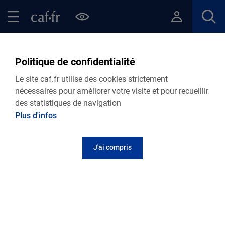
Contenu principal
Pied de page
Menu Principal - Espaces
Fermer le menu principal
Fil d'Ariane
Accueil Allocataires
Ma Caf
Caf de Maine-et-Loire : vos actus
Politique de confidentialité
Le site caf.fr utilise des cookies strictement
nécessaires pour améliorer votre visite et pour recueillir
des statistiques de navigation
Plus d'infos
J'ai compris
VIE PERSONNELLE
27.07.2026
Actualité départementale