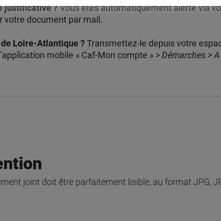
justificative ?
Vous êtes automatiquement alerté via v
 votre document par mail.
 de Loire-Atlantique ?
Transmettez-le depuis votre espa
 l’application mobile « Caf-Mon compte »
> Démarches > A 
ention
ment joint doit être parfaitement lisible, au format JPG, 