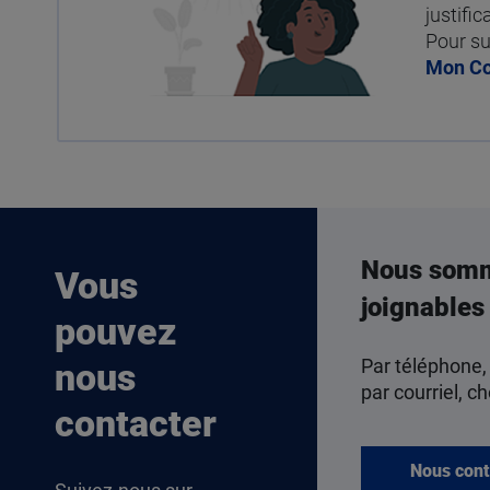
justific
Pour su
Mon C
Nous som
Vous
joignables
pouvez
Par téléphone,
nous
par courriel, ch
contacter
Nous cont