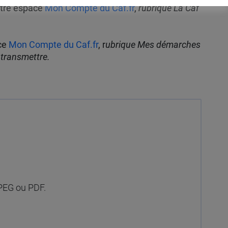
otre espace
Mon Compte du Caf.fr
,
rubrique La Caf
ce
Mon Compte du Caf.fr
, r
ubrique Mes démarches
transmettre.
JPEG ou PDF.