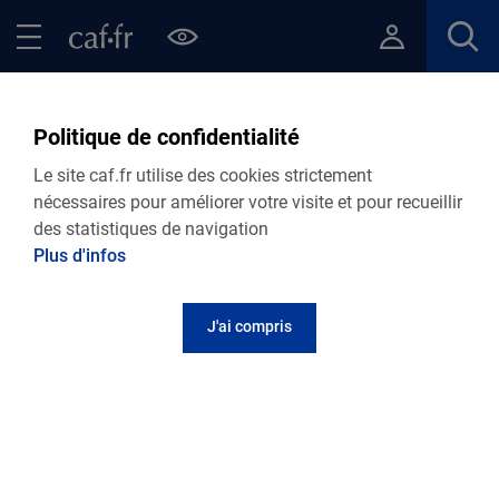
Contenu principal
Pied de page
Menu Principal - Espaces
Fermer le menu principal
Retour Points d’accueil de votre Caf
Politique de confidentialité
France Services Benet
Le site caf.fr utilise des cookies strictement
nécessaires pour améliorer votre visite et pour recueillir
des statistiques de navigation
Plus d'infos
Adresse et contact
J'ai compris
26 rue de la Combe
85490
Benet
Informations pratiques