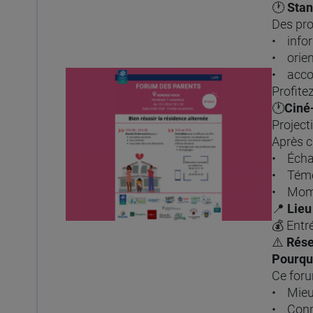
🕐
Stand
Des pro
• infor
• orie
• acco
Profite
🕐
Ciné
Project
Après c
• Échan
• Témo
• Mome
📍
Lieu 
💰 Entr
⚠️
Rése
Pourquo
Ce foru
• Mieux
• Conna