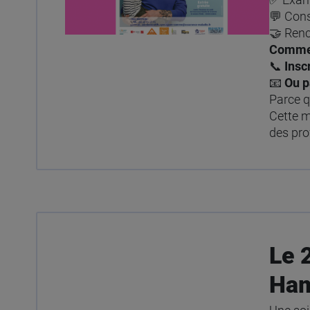
💬 Cons
🤝 Renc
Commen
📞
Inscr
📧
Ou p
Parce q
Cette m
des pro
Le 
Ha