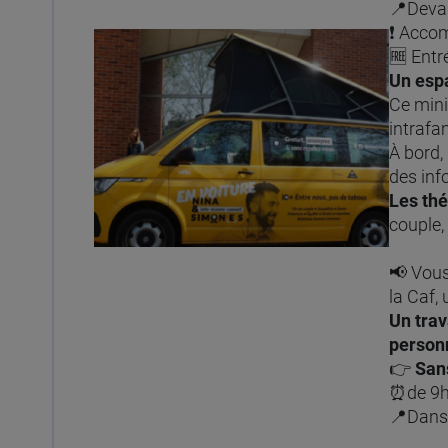
📍Devan
❗ Acco
🆓 Entr
Un espa
Ce mini
intrafa
À bord,
des inf
Les th
couple,
📢 Vous
la Caf,
Un trav
personn
👉
San
⏰de 9h
📍Dans 