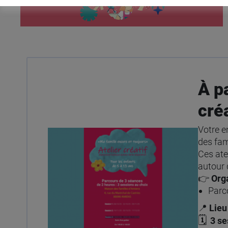
À p
créa
Votre e
des fam
Ces ate
autour 
👉
Org
Parc
📍
Lieu 
🗓
3 se