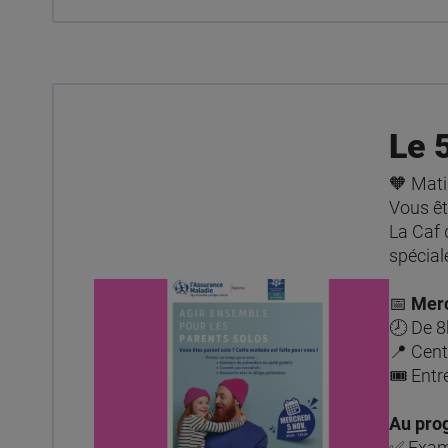
Le 
🧡 Mati
Vous êt
La Caf 
spécial
📅
Merc
🕗 De 
📍 Cent
🎟️ Entr
Au pro
✅ Exame