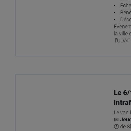
• Échan
• Bénéf
• Décou
Événeme
la vill
l'UDAF 
Le 6/
intra
Le van 
📅
Jeud
🕗 de 