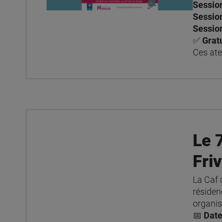
Session
Session
Session
✅
Gratu
Ces ate
Le 
Friv
La Caf
résiden
organis
📅
Date