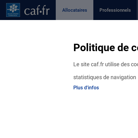
Contenu principal
Pied de page
Menu Principal - Espaces
Allocataires
Professionnels
Page active
Actualités
Aides et démarches
Ma C
Fil d'Ariane
Politique de c
Accueil Allocataires
Ma Caf
Actualités départementales
Le site caf.fr utilise des 
statistiques de navigation
Plus d'infos