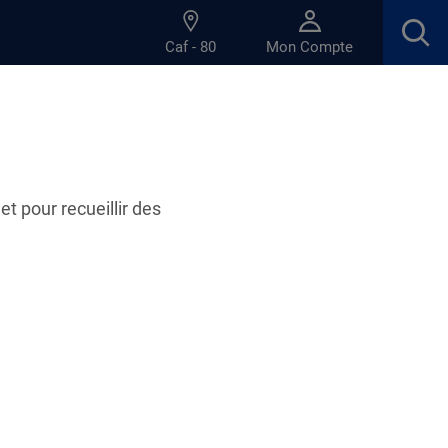
Caf - 80
Mon Compte
la Somme
et pour recueillir des
26.09.2025
uvrir tout ce qu'il se