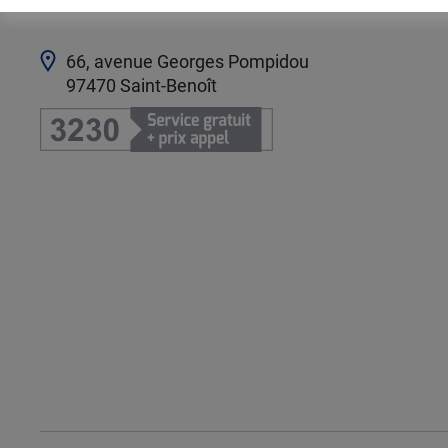
66, avenue Georges Pompidou
97470
Saint-Benoît