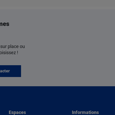
mes
 sur place ou
oisissez !
acter
Espaces
Informations