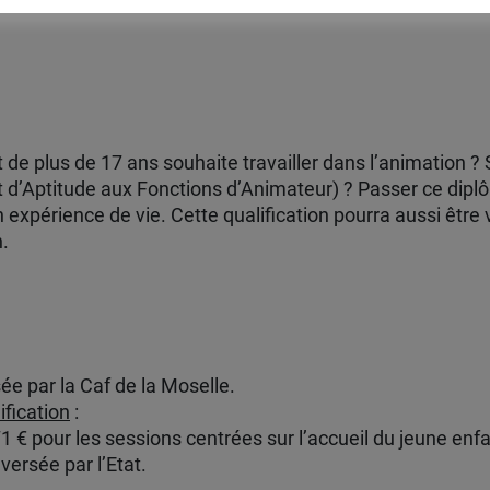
 de plus de 17 ans souhaite travailler dans l’animation ?
t d’Aptitude aux Fonctions d’Animateur) ? Passer ce dip
 expérience de vie. Cette qualification pourra aussi être
n.
ée par la Caf de la Moselle.
fication
:
 € pour les sessions centrées sur l’accueil du jeune enfa
versée par l’Etat.