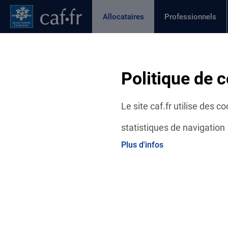
Contenu principal
Pied de page
Menu Principal - Espaces
Allocataires
Professionnels
Page active
Actualités
Aides et démarches
Ma C
Fil d'Ariane
Politique de c
Accueil Allocataires
Ma Caf
Actualités départementales
Le site caf.fr utilise des 
statistiques de navigation
Plus d'infos