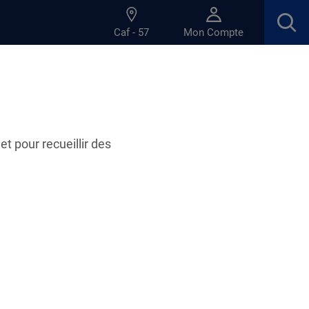
Caf - 57
Mon Compte
et pour recueillir des
20.05.2022
ancer le Bafa