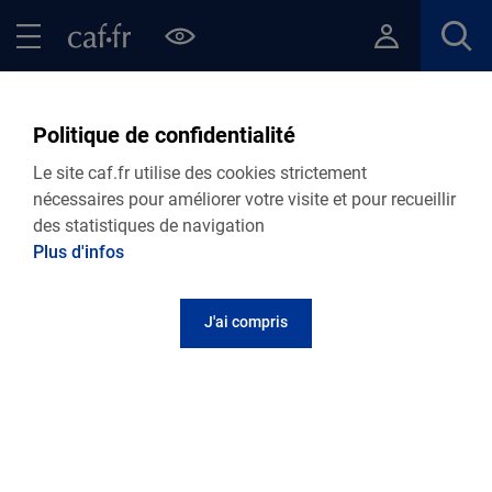
Contenu principal
Pied de page
Menu Principal - Espaces
Fermer le menu principal
Retour Ma Caf
Politique de confidentialité
Vie personnelle
Le site caf.fr utilise des cookies strictement
nécessaires pour améliorer votre visite et pour recueillir
des statistiques de navigation
Les aides et dispositifs complémentaires de la
Plus d'infos
Caisse d'Allocations familiales de la Meuse
J'ai compris
Je suis nouvel allocataire
Le Guide Caf vous livre des informations utiles.