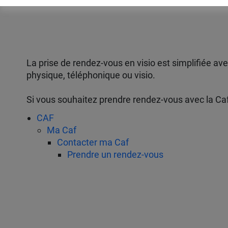
La prise de rendez-vous en visio est simplifiée a
physique, téléphonique ou visio.
Si vous souhaitez prendre rendez-vous avec la Caf,
CAF
Ma Caf
Contacter ma Caf
Prendre un rendez-vous
Conditions Générales d'Utilisation
Guide d'utilisation - Teams VisioCont@ct