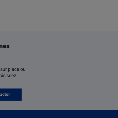
mes
 sur place ou
oisissez !
acter