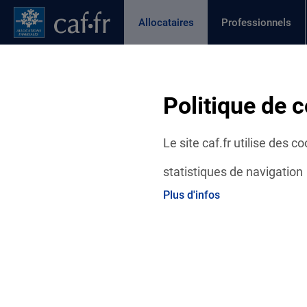
Contenu principal
Pied de page
Menu Principal - Espaces
Allocataires
Professionnels
Page active
Actualités
Aides et démarches
Ma C
Fil d'Ariane
Politique de c
Accueil Allocataires
Ma Caf
Actualités départementales
Le site caf.fr utilise des 
statistiques de navigation
Plus d'infos