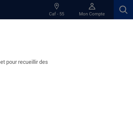
Caf - 55
Mon Compte
et pour recueillir des
28.04.2022
 rendez-vous en visio