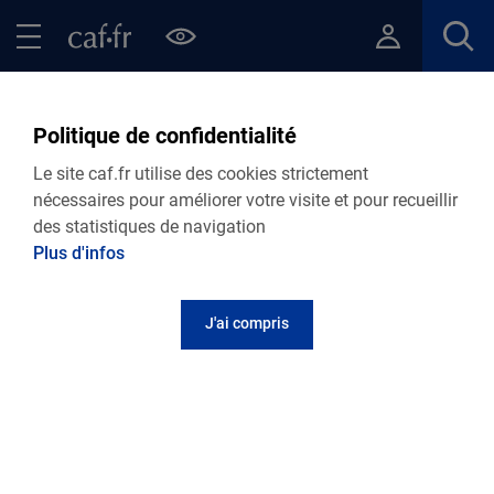
Contenu principal
Pied de page
Menu Principal - Espaces
Fermer le menu principal
Retour Actualités départementales
Politique de confidentialité
Le site caf.fr utilise des cookies strictement
nécessaires pour améliorer votre visite et pour recueillir
15.10.2025
Actualité départementale
des statistiques de navigation
NOUVEAU : groupe de parole d'enfants de
Plus d'infos
parents séparés
J'ai compris
NOUVEAU !
AJ médiation met en place des groupes de paroles
d’enfants de parents séparés (de 6 à 11 ans) à Bar le
Duc, Saint-Mihiel et Verdun.