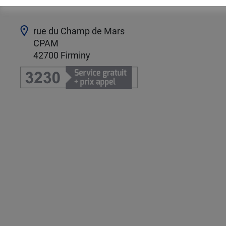
rue du Champ de Mars
CPAM
42700
Firminy