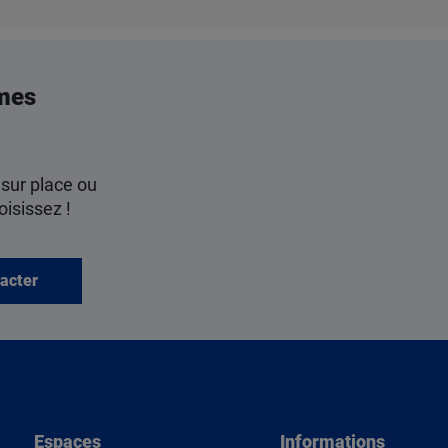
mes
 sur place ou
oisissez !
acter
Espaces
Informations