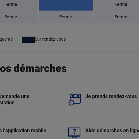
Fermé
Fermé
Fermé
Fermé
Fermé
équenté
Sur rendez-vous
 vos démarches
 demande une
Je prends rendez-vous
station
à l'application mobile
Aide démarches en lign