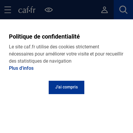
Contenu principal
Pied de page
Menu Principal - Espaces
Fermer le menu principal
Retour Ma Caf
Politique de confidentialité
Vie professionnelle
Le site caf.fr utilise des cookies strictement
nécessaires pour améliorer votre visite et pour recueillir
des statistiques de navigation
Les aides et dispositifs complémentaires de la
Plus d'infos
Caisse d'Allocations familiales de la Haute-
Vienne
J'ai compris
Besoin d'aide avec l'utilisation d'internet
?
L'inclusion numérique et les actions pour vous