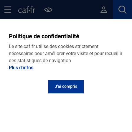
Contenu principal
Pied de page
Menu Principal - Espaces
Fermer le menu principal
Retour Les aides pour les départs en vacances
Politique de confidentialité
VIE PERSONNELLE
Le site caf.fr utilise des cookies strictement
Caf de la Haute-Vienne
nécessaires pour améliorer votre visite et pour recueillir
des statistiques de navigation
L'aide aux vacances familles (AVF)
Plus d'infos
J'ai compris
L’Aide aux Vacances Familiales VACAF permet aux familles de bén
partir en vacances avec leurs enfants dans des campings ou cen