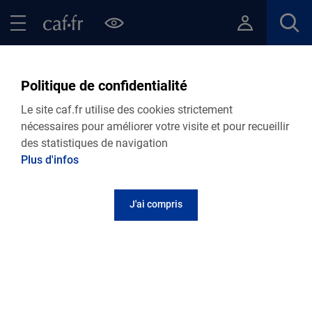
Contenu principal
Pied de page
Menu Principal - Espaces
Fermer le menu principal
Retour Points d’accueil de votre Caf
Politique de confidentialité
Permanence de votre Caf à
Le site caf.fr utilise des cookies strictement
Bellac
nécessaires pour améliorer votre visite et pour recueillir
des statistiques de navigation
Plus d'infos
Adresse et contact
J'ai compris
1, rue Thiers
87300
Bellac
Informations pratiques