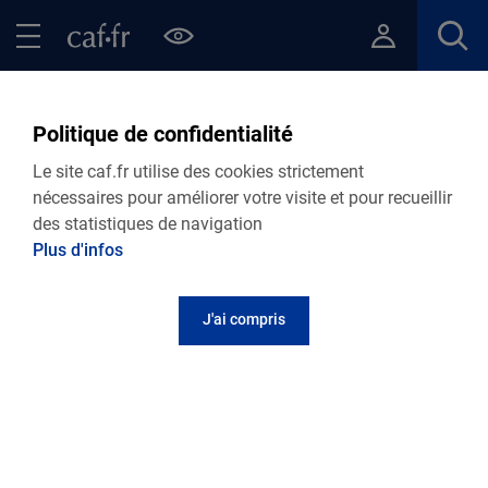
Contenu principal
Pied de page
Menu Principal - Espaces
Fermer le menu principal
Retour Points d’accueil de votre Caf
France Services Aixe-sur-
Politique de confidentialité
Vienne
Le site caf.fr utilise des cookies strictement
nécessaires pour améliorer votre visite et pour recueillir
des statistiques de navigation
Plus d'infos
Adresse et contact
J'ai compris
place René Gillet
87700
Aixe-sur-Vienne
Informations pratiques