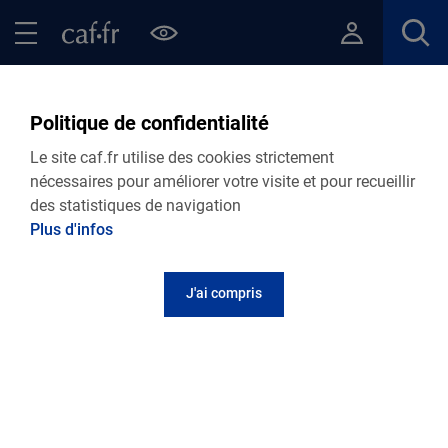
Contenu principal
Pied de page
Menu Principal - Espaces
Fermer le menu principal
Retour Actualités départementales
Politique de confidentialité
Le site caf.fr utilise des cookies strictement
nécessaires pour améliorer votre visite et pour recueillir
02.07.2025
Actualité départementale
des statistiques de navigation
Le contrat local d'accompagnement à la
Plus d'infos
scolarité en vidéo
J'ai compris