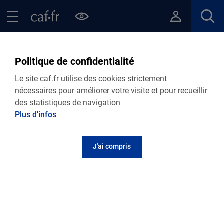
Contenu principal
Pied de page
Menu Principal - Espaces
Fermer le menu principal
Retour Points d’accueil de votre Caf
Politique de confidentialité
France Services de Matoury
Le site caf.fr utilise des cookies strictement
nécessaires pour améliorer votre visite et pour recueillir
des statistiques de navigation
Plus d'infos
Adresse et contact
J'ai compris
Rue Dumesnil
Local Commun Résidentiel - Cité Concorde
97351
Matoury
Informations pratiques