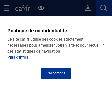
Contenu principal
Pied de page
Menu Principal - Espaces
Fermer le menu principal
Retour Décès
Politique de confidentialité
ACCIDENT DE VIE
Le site caf.fr utilise des cookies strictement
Caf de la Drôme
nécessaires pour améliorer votre visite et pour recueillir
des statistiques de navigation
Informations
Plus d'infos
J'ai compris
Vous devez
déclarer le décès à
la mairie de la