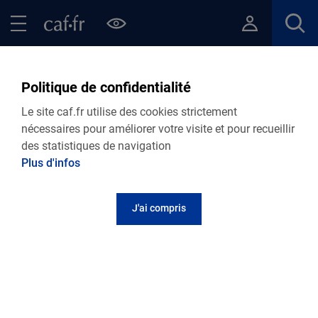
Contenu principal
Pied de page
Menu Principal - Espaces
Fermer le menu principal
Retour Points d’accueil de votre Caf
Politique de confidentialité
France services
Le site caf.fr utilise des cookies strictement
nécessaires pour améliorer votre visite et pour recueillir
des statistiques de navigation
Plus d'infos
Adresse et contact
J'ai compris
Le Forum, 13 rue Raoul Lambert
26340
Saillans
Informations pratiques