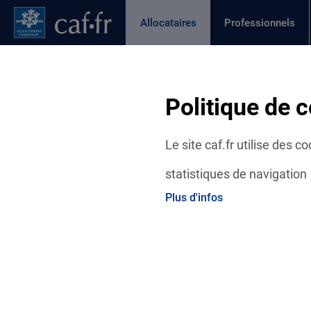
Contenu principal
Pied de page
Menu Principal - Espaces
Allocataires
Professionnels
Page active
Actualités
Aides et démarches
Ma C
Fil d'Ariane
Politique de c
Accueil Allocataires
Ma Caf
Actualités départementales
Le site caf.fr utilise des 
statistiques de navigation
Plus d'infos