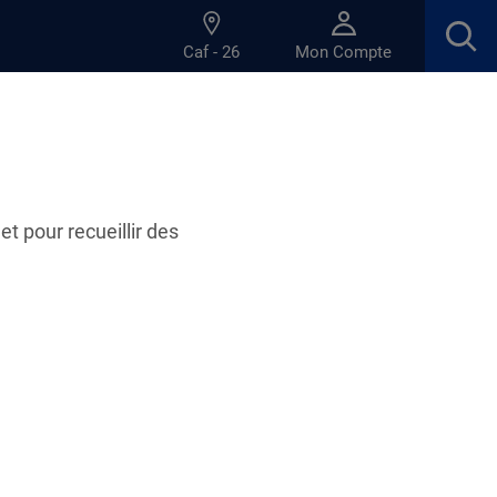
Caf - 26
Mon Compte
et pour recueillir des
20.09.2023
iois le Samedi 23