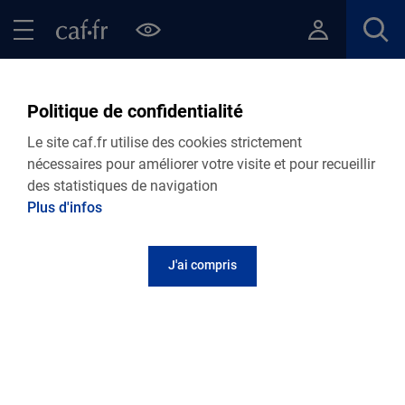
Contenu principal
Pied de page
Menu Principal - Espaces
Fermer le menu principal
Retour Points d’accueil de votre Caf
Politique de confidentialité
Vif - point numérique
Le site caf.fr utilise des cookies strictement
nécessaires pour améliorer votre visite et pour recueillir
des statistiques de navigation
Plus d'infos
Adresse et contact
J'ai compris
Place Jean Couturier
CCAS - Espace Olympe de Gouges
38450
Vif
Informations pratiques