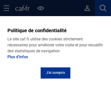
Contenu principal
Pied de page
Menu Principal - Espaces
Fermer le menu principal
Retour Points d’accueil de votre Caf
Saint Laurent du Pont - Bus
Politique de confidentialité
France Services
Le site caf.fr utilise des cookies strictement
nécessaires pour améliorer votre visite et pour recueillir
des statistiques de navigation
Plus d'infos
Adresse et contact
J'ai compris
place de la mairie
Maison des associations
38380
Saint Laurent du Pont
Informations pratiques