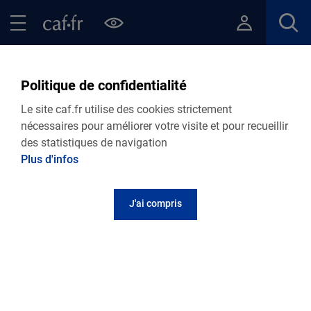
Contenu principal
Pied de page
Menu Principal - Espaces
Fermer le menu principal
Retour Points d’accueil de votre Caf
Politique de confidentialité
Roybon - France Services
Le site caf.fr utilise des cookies strictement
nécessaires pour améliorer votre visite et pour recueillir
des statistiques de navigation
Plus d'infos
Adresse et contact
J'ai compris
5 place Saint-Romme
La Poste
38940
Roybon
Informations pratiques