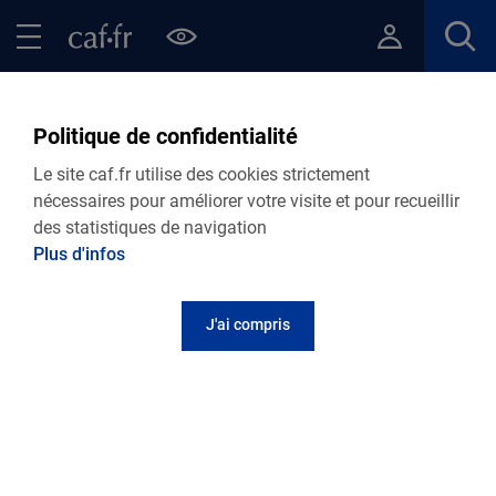
Contenu principal
Pied de page
Menu Principal - Espaces
Fermer le menu principal
Retour Points d’accueil de votre Caf
Chavanoz - Bus France
Politique de confidentialité
Services
Le site caf.fr utilise des cookies strictement
nécessaires pour améliorer votre visite et pour recueillir
des statistiques de navigation
Plus d'infos
Adresse et contact
J'ai compris
4 rue du château : Bus France Service
Parc de la Mairie
38097
Chavanoz
Informations pratiques