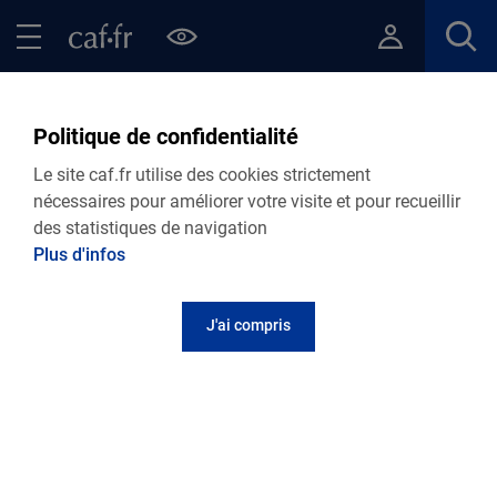
Contenu principal
Pied de page
Menu Principal - Espaces
Fermer le menu principal
Retour Ma Caf
Politique de confidentialité
Vie personnelle
Le site caf.fr utilise des cookies strictement
nécessaires pour améliorer votre visite et pour recueillir
des statistiques de navigation
Les aides et dispositifs complémentaires de la
Plus d'infos
Caisse d'allocations familiales de l'Hérault
J'ai compris
Petite enfance
L'arrivée d'un enfant suscite de nombreuses
questions pratiques liées à la garde des enfants,
l'interruption ou la réduction de l'activité