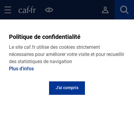
Contenu principal
Pied de page
Menu Principal - Espaces
Fermer le menu principal
Retour Ma Caf
Politique de confidentialité
Le site caf.fr utilise des cookies strictement
nécessaires pour améliorer votre visite et pour recueillir
CAF de l'Hérault
des statistiques de navigation
Plus d'infos
J'ai compris
Les allocataires sont satisfaits...
du site internet à
92%
des appels téléphoniques
à
88%