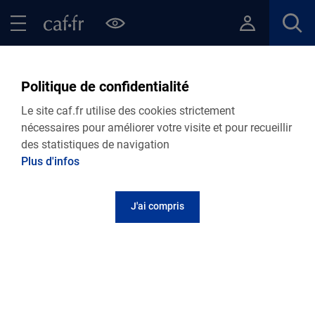
Contenu principal
Pied de page
Menu Principal - Espaces
Fermer le menu principal
Retour Points d’accueil de votre Caf
France services - Le
Politique de confidentialité
Neubourg
Le site caf.fr utilise des cookies strictement
nécessaires pour améliorer votre visite et pour recueillir
des statistiques de navigation
Plus d'infos
Adresse et contact
J'ai compris
Place du Marechal Leclerc
27110
Le Neubourg
Informations pratiques