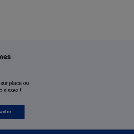
mes
 sur place ou
oisissez !
acter