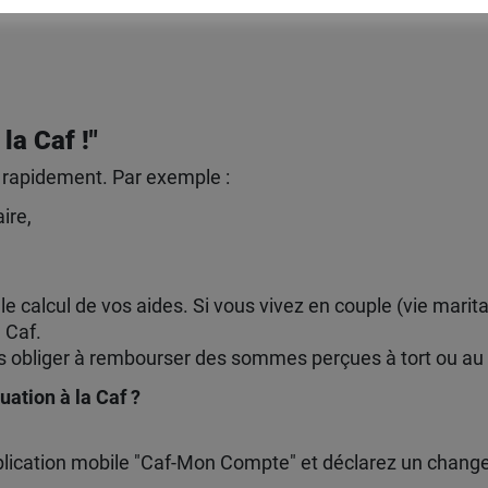
la Caf !"
r rapidement. Par exemple :
ire,
 calcul de vos aides. Si vous vivez en couple (vie marit
 Caf.
s obliger à rembourser des sommes perçues à tort ou au c
uation à la Caf ?
pplication mobile "Caf-Mon Compte" et déclarez un chan