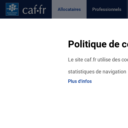
Contenu principal
Pied de page
Menu Principal - Espaces
Allocataires
Professionnels
Page active
Actualités
Aides et démarches
Ma C
Fil d'Ariane
Politique de c
Accueil Allocataires
Ma Caf
Actualités départementales
Le site caf.fr utilise des 
statistiques de navigation
Plus d'infos