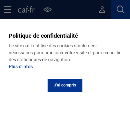
Contenu principal
Pied de page
Menu Principal - Espaces
Fermer le menu principal
Retour Actualités départementales
Politique de confidentialité
VIE PERSONNELLE
Le site caf.fr utilise des cookies strictement
nécessaires pour améliorer votre visite et pour recueillir
03.03.2025
Actualité départementale
des statistiques de navigation
Les 1000 premier jours : un dispositif pour
Plus d'infos
les parents qui se posent des questions
J'ai compris
« Devenir parents c'est aussi se poser des
questions. »