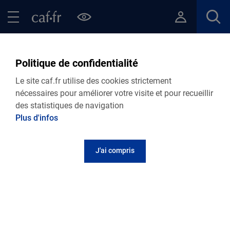
Contenu principal
Pied de page
Menu Principal - Espaces
Fermer le menu principal
Retour Les tutos du caf.fr
Vous voulez gérer votre compte ?
Politique de confidentialité
Le site caf.fr utilise des cookies strictement
Suivant votre besoin, suivez le guide pour faire les
nécessaires pour améliorer votre visite et pour recueillir
changements en ligne !
des statistiques de navigation
Plus d'infos
Mon Compte
J'ai compris
Mes services en ligne
Transmettre un document
Consulter ou rembourser mes dettes