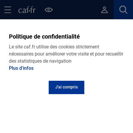
Contenu principal
Pied de page
Menu Principal - Espaces
Fermer le menu principal
Retour Points d’accueil de votre Caf
Point numérique - Bohain-
Politique de confidentialité
en-Vermandois
Le site caf.fr utilise des cookies strictement
nécessaires pour améliorer votre visite et pour recueillir
des statistiques de navigation
Plus d'infos
Adresse et contact
J'ai compris
14 rue de la République
02110
Bohain-en-Vermandois
Informations pratiques
Centre social et culturel