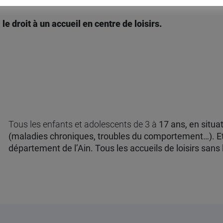
e droit à un accueil en centre de loisirs.
Tous les enfants et adolescents de 3 à
17 ans, en situa
(maladies chroniques, troubles du comportement…).
E
département de l’Ain. Tous les accueils de loisirs san