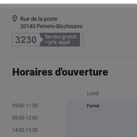
Rue de la poste
20140
Petreto-Bicchisano
Horaires d'ouverture
Lundi
09:00-11:30
Fermé
09:00-12:00
14:00-15:30