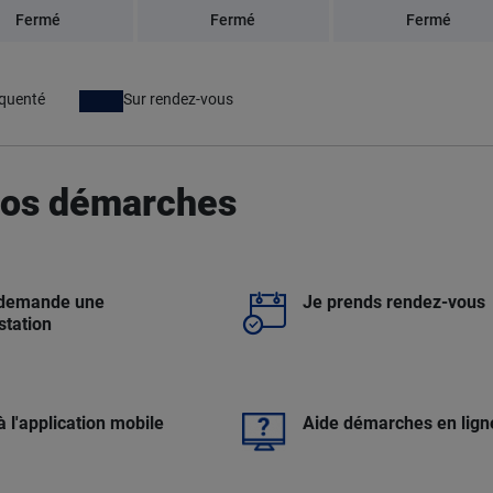
Fermé
Fermé
Fermé
équenté
Sur rendez-vous
 vos démarches
 demande une
Je prends rendez-vous
station
à l'application mobile
Aide démarches en lign