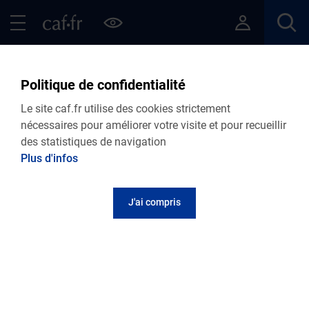
Contenu principal
Pied de page
Menu Principal - Espaces
Fermer le menu principal
Retour Aides et démarches
Droits et prestations
Politique de confidentialité
Choisissez une thématique
Le site caf.fr utilise des cookies strictement
nécessaires pour améliorer votre visite et pour recueillir
des statistiques de navigation
Vie personnelle
Plus d'infos
Paje (Prestation d'accueil du jeune enfant), Af
(Allocations familiales), Allocation de soutien familial
J'ai compris
(Asf), Allocation de rentrée scolaire, Cmg (Complément
de mode de garde)...
S'informer sur les aides
Vie professionnelle