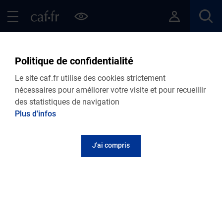
Contenu principal
Pied de page
Menu Principal - Espaces
Fermer le menu principal
Retour Actualités nationales
Politique de confidentialité
Retrouvez toutes nos actualités
Le site caf.fr utilise des cookies strictement
nationales
nécessaires pour améliorer votre visite et pour recueillir
des statistiques de navigation
Plus d'infos
Personnalisez votre actualité
J'ai compris
Vous pouvez nous
contacter
Choisir ma Caf