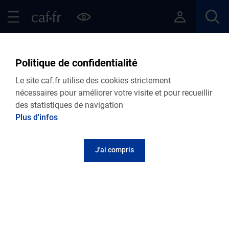
Contenu principal
Pied de page
Menu Principal - Espaces
Fermer le menu principal
Retour Actualités nationales
Politique de confidentialité
Le site caf.fr utilise des cookies strictement
nécessaires pour améliorer votre visite et pour recueillir
06.02.2025
Actualité nationale
des statistiques de navigation
Aider plus et plus longtemps grâce à
Plus d'infos
l’allocation du proche aidant
J'ai compris
L’allocation journalière du proche aidant évolue !
Vous avez des proches en perte d’autonomie ou en
situation de handicap ? Vous pouvez percevoir