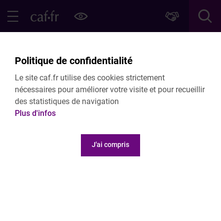
Contenu principal
Pied de page
Menu Principal - Espaces
Fermer le menu principal
Retour Publications
Politique de confidentialité
Rapport de l’Onape : Les derniers travaux
Le site caf.fr utilise des cookies strictement
et chiffres de référence sur l’accueil des
nécessaires pour améliorer votre visite et pour recueillir
jeunes enfants
des statistiques de navigation
Plus d'infos
COMMUNIQUÉ DE PRESSE
10 December 2025
J'ai compris
Voir le document
242.21 Ko